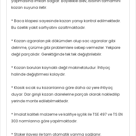
yapmasına imkan sağlar. Böylelikle alev, ısısının tamamını
kazan suyuna iletir.
* Baca klapesi sayesinde kazan yanışı kontrol edilmektedir.
Bu özellik yakıt sarfiyatını azaltmaktadır.
* Kazan ızgaraları pik dökümden olup sac ızgaralar gibi
delinme, çürüme gibi problemlere sebep vermezler. Yekpare
değil parçalıdır. Gerektiğinde tek tek değiştirilebilir.
* Kazan boruları kaynaklı değil makinetoludur. İhtiyaç
halinde değiştirmesi kolaydır.
* Klasik sıcak su kazanlarına göre daha az yere ihtiyaç
duyar. Dar girişli kazan dairelerine parçalı olarak nakledilip
yerinde monte edilebilmektedir.
* İmalat kaliteli malzeme ve kalifiye işçilik ile TSE 497 ve TS EN
303 normlarına göre yapılmaktadır.
* Stoker ilavesi ile tam otomatik yanma sağlanır.